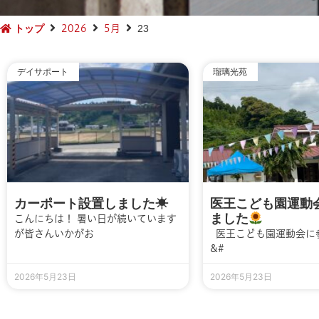
2026
5月
トップ
23
デイサポート
瑠璃光苑
カーポート設置しました☀
医王こども園運動
ました
こんにちは！ 暑い日が続いています
が皆さんいかがお
医王こども園運動会に
&#
2026年5月23日
2026年5月23日