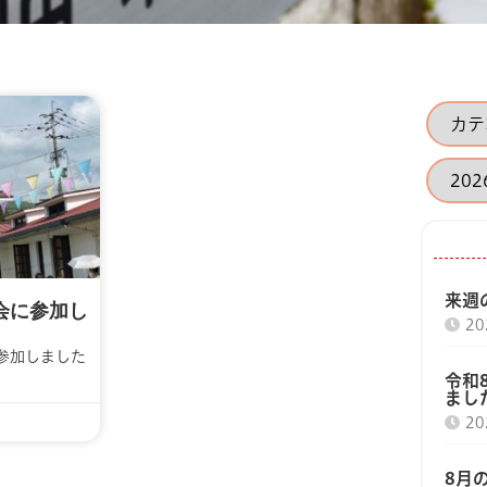
来週の
会に参加し
2
参加しました
令和
まし
2
8月