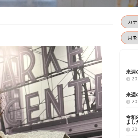
来週の
2
来週の
2
令和
まし
2